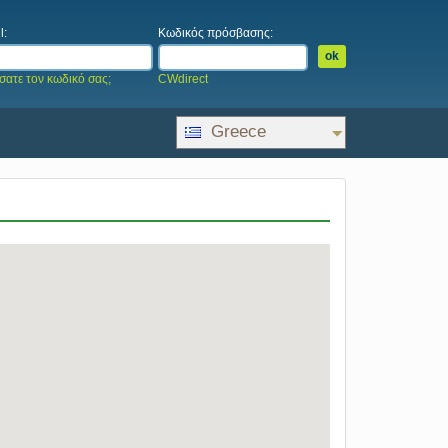
l:
Κωδικός πρόσβασης:
σατε τον κωδικό σας;
CWdirect
Greece