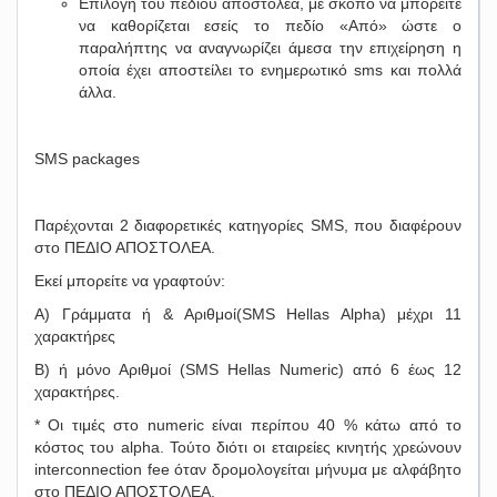
Επιλογή του πεδίου αποστολέα, με σκοπό να μπορείτε
να καθορίζεται εσείς το πεδίο «Από» ώστε ο
παραλήπτης να αναγνωρίζει άμεσα την επιχείρηση η
οποία έχει αποστείλει το ενημερωτικό sms και πολλά
άλλα.
SMS packages
Παρέχονται 2 διαφορετικές κατηγορίες SMS, που διαφέρουν
στο ΠΕΔΙΟ ΑΠΟΣΤΟΛΕΑ.
Εκεί μπορείτε να γραφτούν:
Α) Γράμματα ή & Αριθμοί(SMS Hellas Alpha) μέχρι 11
χαρακτήρες
Β) ή μόνο Αριθμοί (SMS Hellas Numeric) από 6 έως 12
χαρακτήρες.
* Οι τιμές στο numeric είναι περίπου 40 % κάτω από το
κόστος του alpha. Τούτο διότι οι εταιρείες κινητής χρεώνουν
interconnection fee όταν δρομολογείται μήνυμα με αλφάβητο
στο ΠΕΔΙΟ ΑΠΟΣΤΟΛΕΑ.