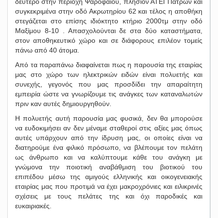
δεύτερο στην περιοχή Ψαροφαϊου, πλησίον ΑΤΕΙ Πατρών και
συγκεκριμένα στην οδό Ακρωτηρίου 62 και τέλος η αποθήκη
στεγάζεται στο επίσης ιδιόκτητο κτήριο 2000τμ στην οδό
Μαξίμου 8-10 . Απασχολούνται δε στα δύο καταστήματα,
στον αποθηκευτικό χώρο και σε διάφορους επιλέον τομείς
πάνω από 40 άτομα.
Από τα παραπάνω διαφαίνεται πως η παρουσία της εταιρίας
μας στο χώρο των ηλεκτρικών ειδών είναι πολυετής και
συνεχής, γεγονός που μας προσδίδει την απαραίτητη
εμπειρία ώστε να γνωρίζουμε τις ανάγκες των καταναλωτών
πριν καν αυτές δημιουργηθούν.
Η πολυετής αυτή παρουσία μας φυσικά, δεν θα μπορούσε
να ευδοκιμήσει αν δεν μέναμε σταθεροί στις αξίες μας όπως
αυτές υπάρχουν από την ίδρυση μας, οι οποίες είναι να
διατηρούμε ένα φιλικό πρόσωπο, να βλέπουμε τον πελάτη
ως άνθρωπο και να καλύπτουμε κάθε του ανάγκη με
γνώμονα την ποιοτική αναβάθμιση του βιοτικού του
επιπέδου μέσω της αμιγούς ελληνικής και οικογενειακής
εταιρίας μας που προτιμά να έχει μακροχρόνιες και ειλικρινές
σχέσεις με τους πελάτες της και όχι παροδικές και
ευκαιριακές.