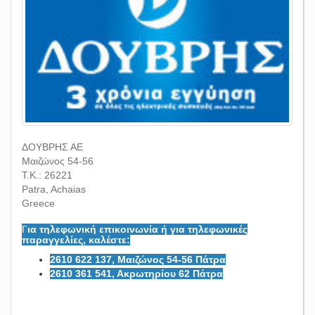
ΔΟΥΒΡΗΣ ΑΕ
Μαιζώνος 54-56
Τ.Κ.: 26221
Patra, Achaias
Greece
Γ
ια τηλεφωνική επικοινωνία ή για τηλεφωνικές
παραγγελίες, καλέστε:
2610 622 137, Μαιζώνος 54-56 Πάτρα
2610 361 541, Ακρωτηρίου 62 Πάτρα