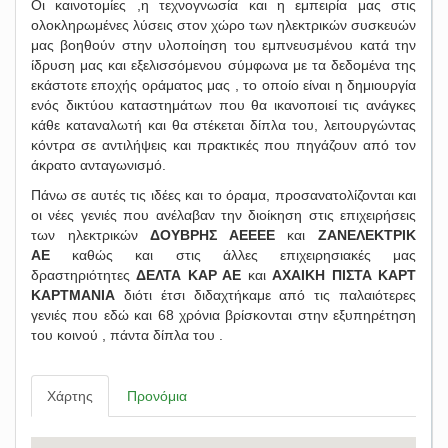
Οι καινοτομίες ,η τεχνογνωσία και η εμπειρία μας στις
ολοκληρωμένες λύσεις στον χώρο των ηλεκτρικών συσκευών
μας βοηθούν στην υλοποίηση του εμπνευσμένου κατά την
ίδρυση μας και εξελισσόμενου σύμφωνα με τα δεδομένα της
εκάστοτε εποχής οράματος μας , το οποίο είναι η δημιουργία
ενός δικτύου καταστημάτων που θα ικανοποιεί τις ανάγκες
κάθε καταναλωτή και θα στέκεται δίπλα του, λειτουργώντας
κόντρα σε αντιλήψεις και πρακτικές που πηγάζουν από τον
άκρατο ανταγωνισμό.
Πάνω σε αυτές τις ιδέες και το όραμα, προσανατολίζονται και
οι νέες γενιές που ανέλαβαν την διοίκηση στις επιχειρήσεις
των ηλεκτρικών
ΔΟΥΒΡΗΣ ΑΕΕΕΕ
και
ΖΑΝΕΛΕΚΤΡΙΚ
ΑΕ
καθώς και στις άλλες επιχειρησιακές μας
δραστηριότητες
ΔΕΛΤΑ ΚΑΡ ΑΕ
και
ΑΧΑΙΚΗ ΠΙΣΤΑ ΚΑΡΤ
ΚΑΡΤΜΑΝΙΑ
διότι έτσι διδαχτήκαμε από τις παλαιότερες
γενιές που εδώ και 68 χρόνια βρίσκονται στην εξυπηρέτηση
του κοινού , πάντα δίπλα του .
Χάρτης
Προνόμια