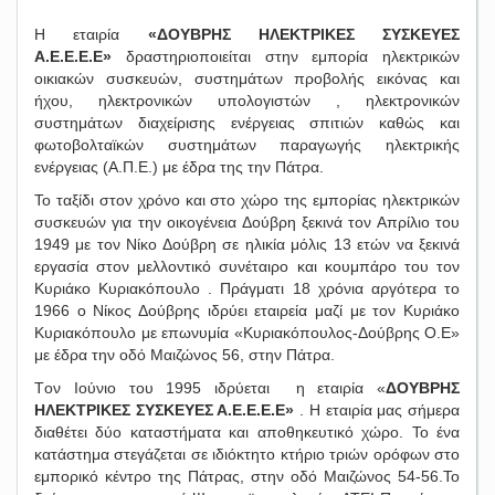
Η εταιρία
«ΔΟΥΒΡΗΣ ΗΛΕΚΤΡΙΚΕΣ ΣΥΣΚΕΥΕΣ
Α.Ε.Ε.Ε.Ε»
δραστηριοποιείται στην εμπορία ηλεκτρικών
οικιακών συσκευών, συστημάτων προβολής εικόνας και
ήχου, ηλεκτρονικών υπολογιστών , ηλεκτρονικών
συστημάτων διαχείρισης ενέργειας σπιτιών καθώς και
φωτοβολταϊκών συστημάτων παραγωγής ηλεκτρικής
ενέργειας (Α.Π.Ε.) με έδρα της την Πάτρα.
Το ταξίδι στον χρόνο και στο χώρο της εμπορίας ηλεκτρικών
συσκευών για την οικογένεια Δούβρη ξεκινά τον Απρίλιο του
1949 με τον Νίκο Δούβρη σε ηλικία μόλις 13 ετών να ξεκινά
εργασία στον μελλοντικό συνέταιρο και κουμπάρο του τον
Κυριάκο Κυριακόπουλο . Πράγματι 18 χρόνια αργότερα το
1966 ο Νίκος Δούβρης ιδρύει εταιρεία μαζί με τον Κυριάκο
Κυριακόπουλο με επωνυμία «Κυριακόπουλος-Δούβρης Ο.Ε»
με έδρα την οδό Μαιζώνος 56, στην Πάτρα.
Tον Ιούνιο του 1995 ιδρύεται η εταιρία «
ΔΟΥΒΡΗΣ
ΗΛΕΚΤΡΙΚΕΣ ΣΥΣΚΕΥΕΣ Α.Ε.Ε.Ε.Ε»
. Η εταιρία μας σήμερα
διαθέτει δύο καταστήματα και αποθηκευτικό χώρο. Το ένα
κατάστημα στεγάζεται σε ιδιόκτητο κτήριο τριών ορόφων στο
εμπορικό κέντρο της Πάτρας, στην οδό Μαιζώνος 54-56.Το